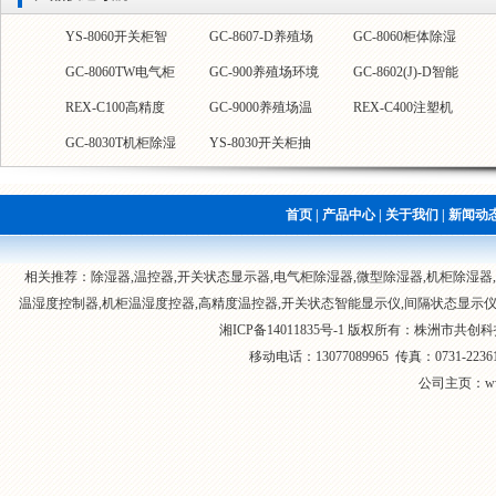
GC-8900无线温湿
GC-8040T端子箱除
YS-8060开关柜智
GC-8609温控器
GC-8070T电气柜除
GC-8060TW电气柜
度控制器
湿器
能除湿装置
GC8602机柜温湿
REX-C100工业温
REX-C100高精度
湿器
智能控温抽湿器
YS-8060S微型除湿
GC-8030工业除湿
GC-8030T机柜除湿
度控器
控器
温控器
无线温湿度控制系
GC-9000-T大棚无
器
器
器
统
线温控器
首页
|
产品中心
|
关于我们
|
新闻动
相关推荐：除湿器,温控器,
开关状态显示器
,电气柜除湿器,
微型除湿器
,机柜除湿器,
温湿度控制器
,机柜温湿度控器,
高精度温控器
,开关状态智能显示仪,
间隔状态显示
湘ICP备14011835号-1
版权所有：
株洲市共创科
移动电话：13077089965 传真：0731-
公司主页：www