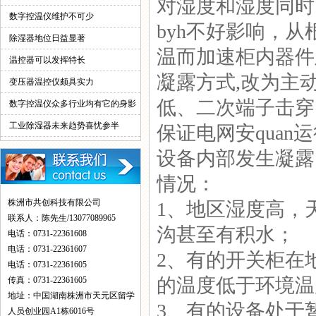
对湿度和湿度同时
情！
数字控温仪维护不可少
byh不好影响，
除湿器地位日益显著
温而加速柜内器件
温控器可以发挥特长
凝露方式,改为主
变压器温控仪颇具实力
低、二次端子击穿
数字控温仪众多行业均有它的身影
工业除湿器未来趋势喜忧参半
保证电网安quan
设备内部发生凝露
情况：
株洲市共创科技有限公司
1、地区湿度高，
联系人：陈先生/13077089965
沟甚至有积水；
电话：0731-22361608
电话：0731-22361607
2、有的开关柜在
电话：0731-22361605
的温度低于环境温
传真：0731-22361605
地址：中国湖南株洲市天元区留学
3、有的设备处于
人员创业园A1栋6016号