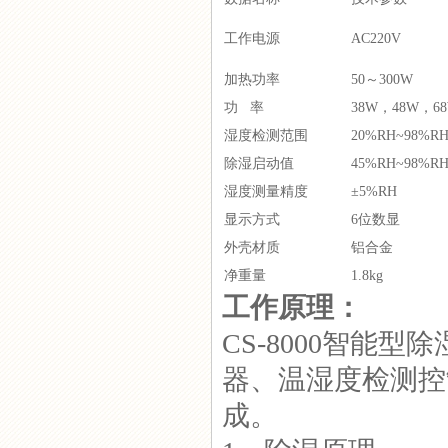
工作电源
AC220V
GC-8060TW电气柜智能控温
抽湿器
加热功率
50～300W
功 率
38W，48W，6
湿度检测范围
20%RH~98%R
除湿启动值
45%RH~98%R
CSL-8000系列智能型除湿器
湿度测量精度
±5%RH
显示方式
6位数显
外壳材质
铝合金
净重量
1.8kg
工作原理：
机床除湿器
CS-8000智能
器、温湿度检测控
成。