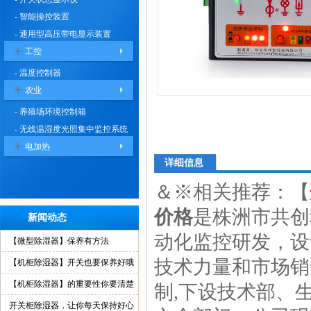
- 智能操控装置
- 通用型高压带电显示装置
+
工控
- 温度控制器
+
农业
- 养殖场环境控制箱
- 无线温湿度光照集中监控系统
+
电加热
详细信息
＆※相关推荐：【
价格
是株洲市共创
新闻动态
动化监控研发，设
【微型除湿器】保养有方法
技术力量和市场销
【机柜除湿器】开关也要保养好哦
【机柜除湿器】的重要性你要清楚
制,下设技术部、
开关柜除湿器，让你每天保持好心