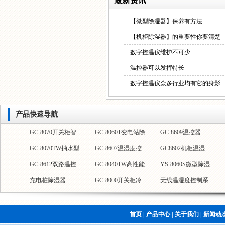
最新资讯
【微型除湿器】保养有方法
【机柜除湿器】的重要性你要清楚
数字控温仪维护不可少
温控器可以发挥特长
数字控温仪众多行业均有它的身影
产品快速导航
GC-8070开关柜智
GC-8060T变电站除
GC-8609温控器
GC-8070TW抽水型
GC-8607温湿度控
GC8602机柜温湿
能抽湿器
湿装置
GC-8612双路温控
GC-8040TW高性能
YS-8060S微型除湿
除湿器
制器
度控器
充电桩除湿器
GC-8000开关柜冷
无线温湿度控制系
仪
除湿器
器
GC-8607-D养殖场
GC-8060柜体除湿
凝除湿装置
统
温湿度控制器
器
首页
|
产品中心
|
关于我们
|
新闻动